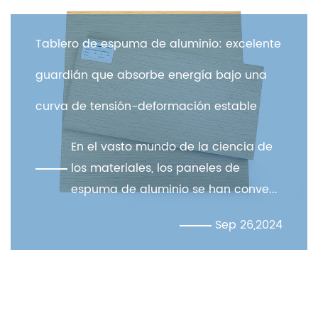
Planchas de 
espuma de aluminio: excelente
garantía de e
e absorbe energía bajo una
efectos visua
nsión-deformación estable
En el 
vasto mundo de la ciencia de
aplica
teriales, los paneles de
diversi
 de aluminio se han conve...
las lám
Sep 26,2024