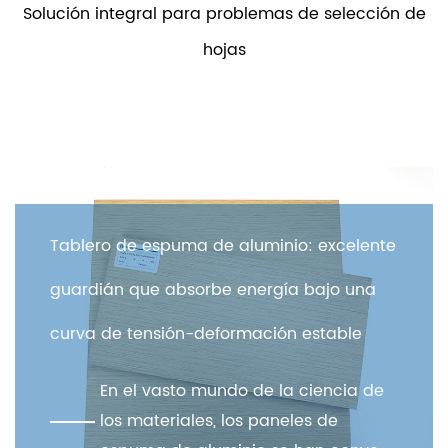
Solución integral para problemas de selección de
hojas
Planchas de P
puma de aluminio: excelente
garantía de es
 absorbe energía bajo una
efectos visuale
ión-deformación estable
En el me
asto mundo de la ciencia de
aplicaci
riales, los paneles de
diversif