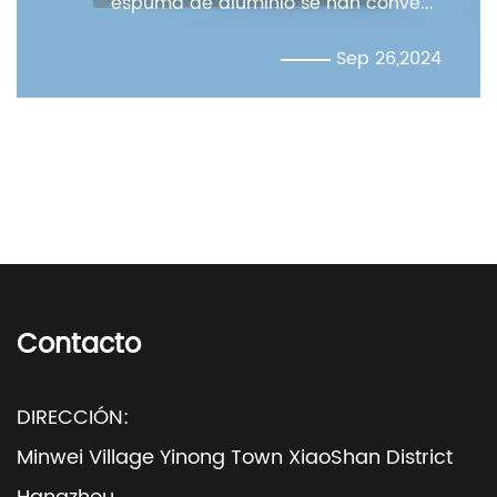
de aluminio se han conve...
las lámin
Sep 26,2024
Contacto
DIRECCIÓN:
Minwei Village Yinong Town XiaoShan District