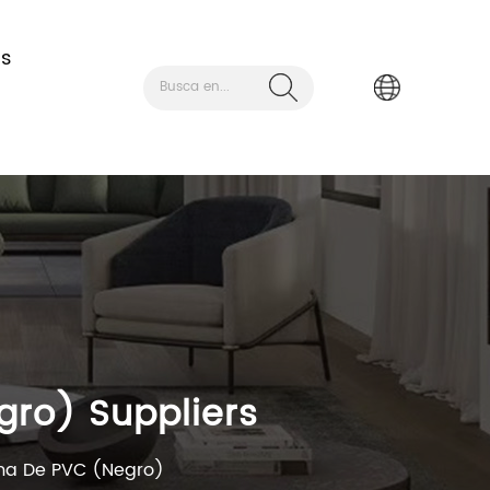
as
Busca en...
ro) Suppliers
ma De PVC (negro)